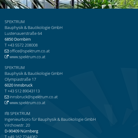
SPEKTRUM
Bauphysik & Bauökologie GmbH
Lustenauerstraße 64
6850 Dornbirn
T +43 5572 208008
office
@spektrum.co
.at
www.spektrum.co.at
SPEKTRUM
Bauphysik & Bauökologie GmbH
Olympiastraße 17
6020 Innsbruck
T +43 512 89043113
innsbruck
@spektrum.co
.at
www.spektrum.co.at
IfB SPEKTRUM
Ingenieurbüro für Bauphysik & Bauökologie GmbH
Virchowstr. 20
D-90409 Nürnberg
T +49 162 7244082